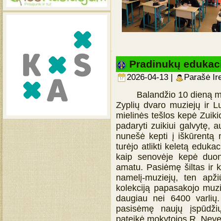
Pradinukų edukaci
2026-04-13 |
Parašė Ir
Balandžio 10 dieną mūsų
Zyplių dvaro muziejų ir Lu
mielinės tešlos kepė Zuik
padaryti zuikiui galvytę,
nunešė kepti į iškūrentą
turėjo atlikti keletą eduka
kaip senovėje kepė duoną
amatu. Pasiėmę šiltas ir 
namelį-muziejų, ten apži
kolekciją papasakojo muz
daugiau nei 6400 varlių.
pasisėmę naujų įspūdži
pateikė mokytojos R. Never