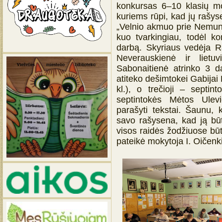
konkursas 6–10 klasių m
kuriems rūpi, kad jų rašys
„Velnio akmuo prie Nemuno“
kuo tvarkingiau, todėl kom
darbą. Skyriaus vedėja R
Neverauskienė ir lietu
Sabonaitienė atrinko 3 d
atiteko dešimtokei Gabijai B
kl.), o trečioji – septin
septintokės Mėtos Ulevi
parašyti tekstai. Šaunu, 
savo rašysena, kad ją būtų
visos raidės žodžiuose būt
pateikė mokytoja I. Oičenk