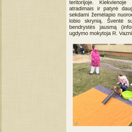
teritorijoje. Kiekvienoj
atradimais ir patyrė dau
sekdami žemėlapio nuorodo
lobio skrynią. Šventė s
bendrystės jausmą (info
ugdymo mokytoja R. Vazni