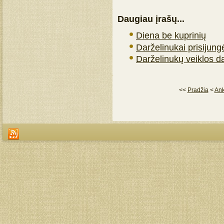
Daugiau įrašų...
Diena be kuprinių
Darželinukai prisijung
Darželinukų veiklos d
<<
Pradžia
<
Ank