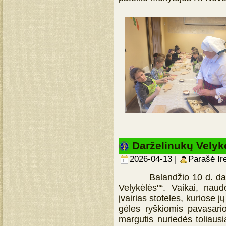
Darželinukų Velyk
2026-04-13 |
Parašė Ir
Balandžio 10 d. daržely
Velykėlės"“. Vaikai, nau
įvairias stoteles, kuriose 
gėles ryškiomis pavasari
margutis nuriedės toliausi