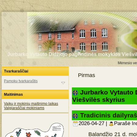
Jurbarko Vytauto Didžiojo pagrindinės mokyklos Viešvil
Mėnesio vei
Tvarkaraščiai
Pirmas
Pamokų tvarkaraštis
Jurbarko Vytauto 
Maitinimas
Viešvilės skyrius
Vaikų ir mokinių maitinimo laikas
Valgiaraščiai mokiniams
Tradicinis dailyr
2026-04-27 |
Parašė Ir
Balandžio 21 d. mokyklo