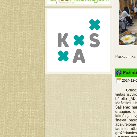
Paskutinį kar
Pažint
2024-12-0
Gruodžio 4 
vietas išvyk
būrelio „At
Mažosios Lie
Šašienė) nar
draugijos o
laimėtojais v
šnekta pasit
apžiūrėjome
tautinius rū
grožėdamies