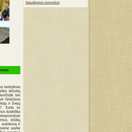
Naudingos nuorodos
ietas
o lankytinas
ško bičiulių
evičiūtė bei
ovė Sniežana
tojų ir žvejų
š“. Kartu su
 mus dzūkiška
kspozicijoje
inius, dzūkų
 autobusą ir
iniame parke