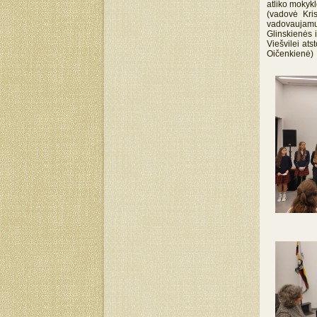
atliko mokyk
(vadovė Kris
vadovaujamų 
Glinskienės i
Viešvilei ats
Oičenkienė)