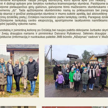
mtiniame komplekse naujai įrengtą stumbryną, kuris apima apie 100 hektarų.
vėrė 4 didingi aptvare prie šėryklos runkelius kramsnojantys stumbrai. Pasilipome 
stebėjome pietaujančius girių galiūnus, galvojome trims mažiesiems stumbriukams 
kiemeniu „dz“. Tada apžiūrėjome stumbrininko namą su priklausiniais bei įran
aip skaniai ir godžiai pietaujantys stumbrai ir mums sukėlė apetitą, tad atsisveikin
cinių dzūkiškų pietų į Dzūkijos nacionalinio parko lankytojų centrą. Paragavę dzū
žiūrėjome lankytojų centro ekspoziciją, apsirūpinome lauktuvėmis namiškiams 
, pilni įspūdžių vykome namo.
abią ir įsimintiną kelionę po Dzūkiją bei naujas patirtis dėkojame Jurbarko skyr
r žvejų draugijos nariams ir pirmininkui Daivarui Rybakovui. Sėkmės draugijai j
jektuose (informaciją ir nuotraukas pateikė JMB būrelio „Atžalynas“ vadovė V. Maže