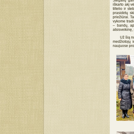
Stėgalių ga
iškarto akį 
tiltelio ir 
prasidėtų s
priežiūrai. T
vykome tradi
– bandų, ap
atsisveikinę
Už šią nuost
medžiotojų i
naujuose pro