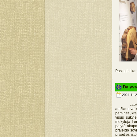
Paskutinį kar
Dalyva
2024-11-2
Lapkričio 2
amžiaus vaik
paminėti, kra
visus sukvie
mokytoja Iren
patyrė okupa
praleido sovi
praeities ist