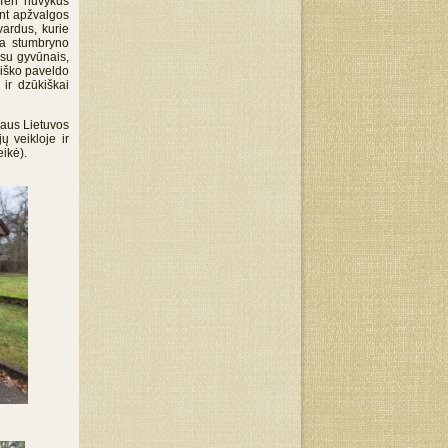
 Ten nuvykus
ant apžvalgos
vardus, kurie
ga stumbryno
ę su gyvūnais,
kiško paveldo
ir dzūkiškai
iaus Lietuvos
ų veikloje ir
ikė).