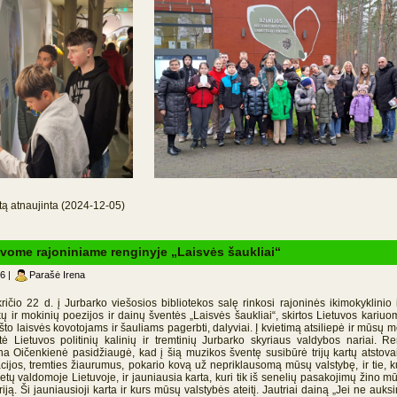
tą atnaujinta (2024-12-05)
vome rajoniniame renginyje „Laisvės šaukliai“
6 |
Parašė Irena
2 d. į Jurbarko viešosios bibliotekos salę rinkosi rajoninės ikimokyklinio i
ų ir mokinių poezijos ir dainų šventės „Laisvės šaukliai“, skirtos Lietuvos kariu
što laisvės kovotojams ir šauliams pagerbti, dalyviai. Į kvietimą atsiliepė ir mūsų 
tė Lietuvos politinių kalinių ir tremtinių Jurbarko skyriaus valdybos nariai. R
a Oičenkienė pasidžiaugė, kad į šią muzikos šventę susibūrė trijų kartų atstovai: 
cijos, tremties žiaurumus, pokario kovą už nepriklausomą mūsų valstybę, ir tie, k
etų valdomoje Lietuvoje, ir jauniausia karta, kuri tik iš senelių pasakojimų žino m
oriją. Ši jauniausioji karta ir kurs mūsų valstybės ateitį. Jautriai dainą „Jei ne auk