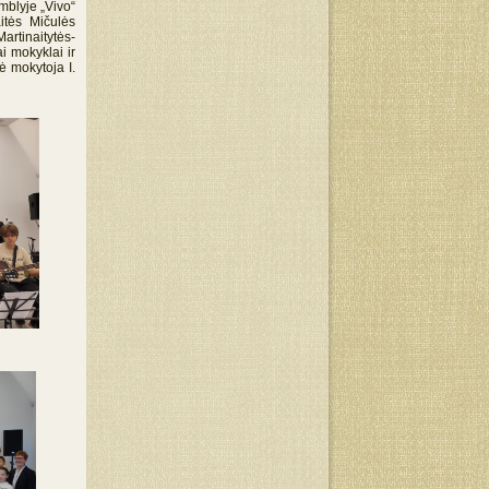
mblyje „Vivo“
itės Mičulės
artinaitytės-
ai mokyklai ir
ė mokytoja I.