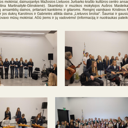
los mokiniai, dainuojantys Mažosios Lietuvos Jurbarko krašto kultūros centro ansa
tina Martinaitytė-Glinskienė). Skambėjo ir muzikos mokytojos Aušros Masteika
ansamblių dainos, pritariant kanklėms ir gitaroms. Renginį vainikavo Kristinos M
r jos dukrų Karolinos ir Gabrielės atlikta daina „Lietuvos broliai“. Šauniai ir gausi
tovavo mūsų mokiniai. Ačiū jiems ir jų vadovėms! (informaciją ir nuotraukas pateik