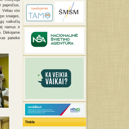
r papročius,
 Vėliau visi
irpo snaiges,
ųjų vaikučių
ntį namus ir
mo. Dėkojame
kas pateikė
Tinkle