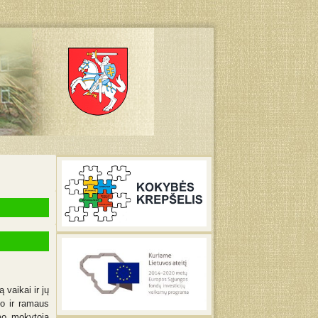
 vaikai ir jų
mo ir ramaus
mo mokytoja