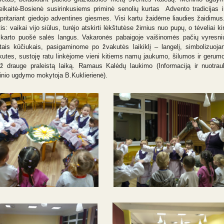
ikaitė-Bosienė susirinkusiems priminė senolių kurtas Advento tradicijas i
pritariant giedojo adventines giesmes. Visi kartu žaidėme liaudies žaidimus.
s: vaikai vijo siūlus, turėjo atskirti lėkštutėse žirnius nuo pupų, o tėveliai k
 karto puošė salės langus. Vakaronės pabaigoje vaišinomės pačių vyresni
tais kūčiukais, pasigaminome po žvakutės laikiklį – langelį, simbolizuoja
utes, sustoję ratu linkėjome vieni kitiems namų jaukumo, šilumos ir geru
ž drauge praleistą laiką. Ramaus Kalėdų laukimo (Informaciją ir nuotrau
inio ugdymo mokytoja B.Kuklierienė).