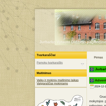
Jurbarko Vytauto Didžiojo pagrindin
Tvarkaraščiai
Pirmas
Pamokų tvarkaraštis
Jurbar
Maitinimas
Advent
Vaikų ir mokinių maitinimo laikas
Valgiaraščiai mokiniams
2024-12-1
Gruo
mokytojos p
pabuvimo m