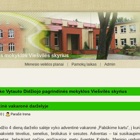
ės mokyklos Viešvilės skyrius
Mėnesio veiklos planai
Pamokų laikas
Admin
ko Vytauto Didžiojo pagrindinės mokyklos Viešvilės skyrius
inė vakaronė darželyje
0 |
Parašė Irena
džio 4 dieną darželio salėje vyko adventinė vakaronė „Pabūkime kartu“, į kurią
akvietė tėvelius, senelius, broliukus ir sesutes. Adventas – tai susikaupi
etas, belaukiant pačios gražiausios metų šventės Kalėdų. Meninio ugdy