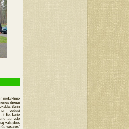
r mokyklinio
omenės dienai
mokykla. Būrin
enginį vedusi
ir tie, kurie
urie jaunystę
ūsų valstybės
sinės vasaros“