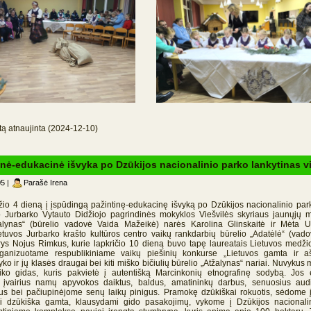
tą atnaujinta (2024-12-10)
inė-edukacinė išvyka po Dzūkijos nacionalinio parko lankytinas v
5 |
Parašė Irena
dieną į įspūdingą pažintinę-edukacinę išvyką po Dzūkijos nacionalinio park
o Jurbarko Vytauto Didžiojo pagrindinės mokyklos Viešvilės skyriaus jaunųjų mi
žalynas“ (būrelio vadovė Vaida Mažeikė) narės Karolina Glinskaitė ir Mėta Ul
tuvos Jurbarko krašto kultūros centro vaikų rankdarbių būrelio „Adatėlė“ (vad
ys Nojus Rimkus, kurie lapkričio 10 dieną buvo tapę laureatais Lietuvos medžio
rganizuotame respublikiniame vaikų piešinių konkurse „Lietuvos gamta ir a
yko ir jų klasės draugai bei kiti miško bičiulių būrelio „Atžalynas“ nariai. Nuvykus
iko gidas, kuris pakvietė į autentišką Marcinkonių etnografinę sodybą. Jos e
 įvairius namų apyvokos daiktus, baldus, amatininkų darbus, senuosius aud
bus bei pačiupinėjome senų laikų pinigus. Pramokę dzūkiškai rokuotis, sėdome į
i dzūkiška gamta, klausydami gido pasakojimų, vykome į Dzūkijos nacional