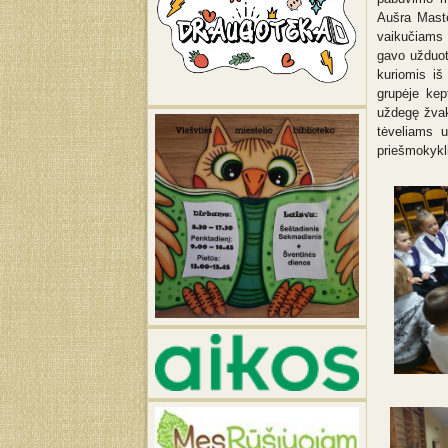
Aušra Maste
vaikučiams 
gavo užduoti
kuriomis iš
grupėje kep
uždegę žvak
tėveliams u
priešmokykl