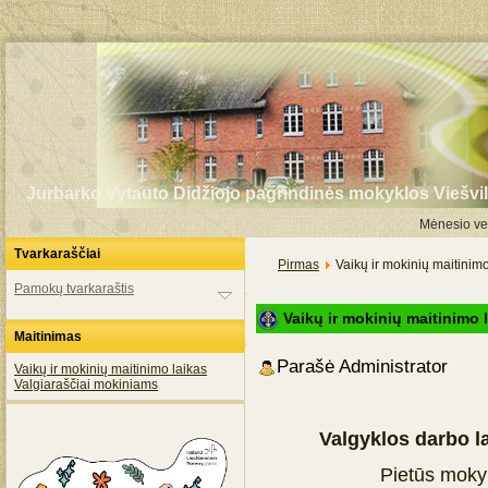
Jurbarko Vytauto Didžiojo pagrindinės mokyklos Viešvil
Mėnesio vei
Tvarkaraščiai
Pirmas
Vaikų ir mokinių maitinimo
Pamokų tvarkaraštis
Vaikų ir mokinių maitinimo 
Maitinimas
Parašė Administrator
Vaikų ir mokinių maitinimo laikas
Valgiaraščiai mokiniams
Valgyklos darbo l
Pietūs mokyk