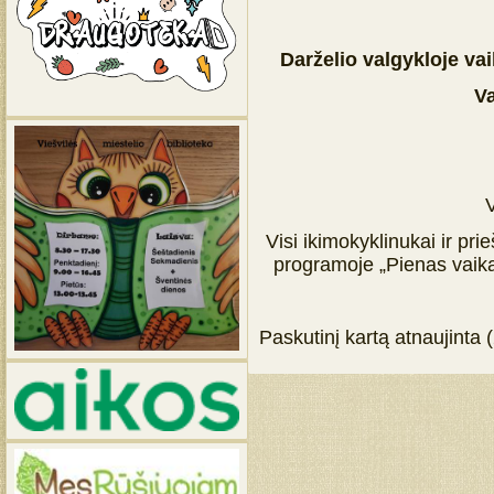
Darželio valgykloje va
Va
Visi ikimokyklinukai ir pr
programoje „Pienas vaika
Paskutinį kartą atnaujinta