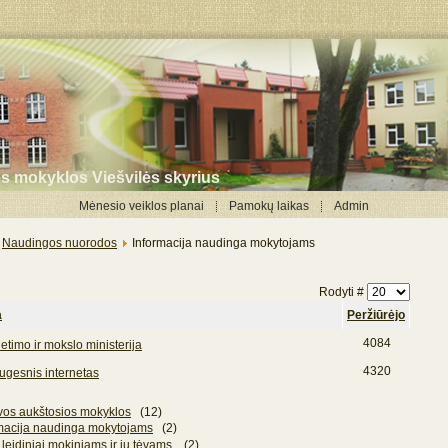
ės mokyklos Viešvilės skyrius
Mėnesio veiklos planai
Pamokų laikas
Admin
Naudingos nuorodos
Informacija naudinga mokytojams
Rodyti #
a
Peržiūrėjo
4084
etimo ir mokslo ministerija
4320
ugesnis internetas
vos aukštosios mokyklos
(12)
macija naudinga mokytojams
(2)
 leidiniai mokiniams ir jų tėvams.
(2)