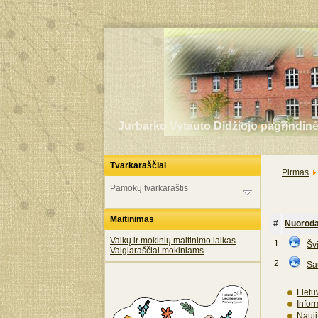
Jurbarko Vytauto Didžiojo pagrindin
Tvarkaraščiai
Pirmas
Pamokų tvarkaraštis
Maitinimas
#
Nuorod
Vaikų ir mokinių maitinimo laikas
1
Švi
Valgiaraščiai mokiniams
2
Sa
Lietu
Infor
Nauji