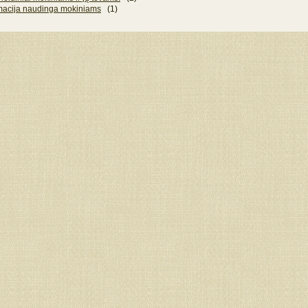
macija naudinga mokiniams
(1)