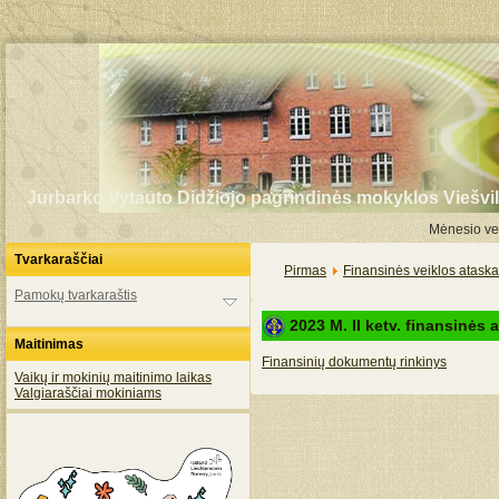
Jurbarko Vytauto Didžiojo pagrindinės mokyklos Viešvil
Mėnesio vei
Tvarkaraščiai
Pirmas
Finansinės veiklos ataska
Pamokų tvarkaraštis
2023 M. II ketv. finansinės 
Maitinimas
Finansinių dokumentų rinkinys
Vaikų ir mokinių maitinimo laikas
Valgiaraščiai mokiniams