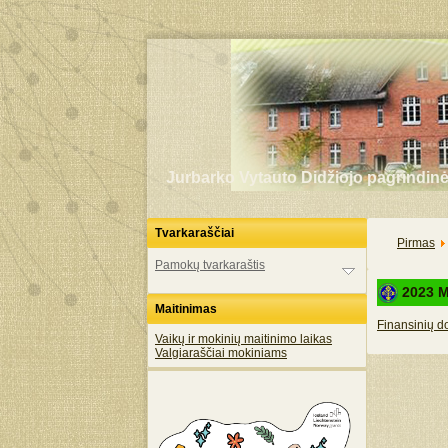
Jurbarko Vytauto Didžiojo pagrindin
Tvarkaraščiai
Pirmas
Pamokų tvarkaraštis
2023 M
Maitinimas
Finansinių d
Vaikų ir mokinių maitinimo laikas
Valgiaraščiai mokiniams