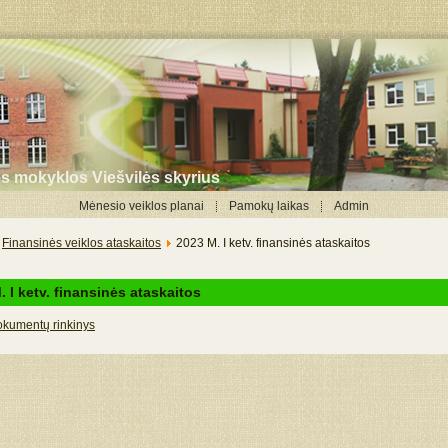
ės mokyklos Viešvilės skyrius
Mėnesio veiklos planai
Pamokų laikas
Admin
Finansinės veiklos ataskaitos
2023 M. I ketv. finansinės ataskaitos
. I ketv. finansinės ataskaitos
okumentų rinkinys