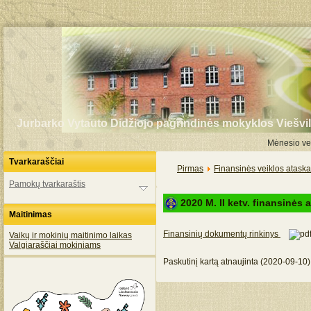
Jurbarko Vytauto Didžiojo pagrindinės mokyklos Viešvil
Mėnesio vei
Tvarkaraščiai
Pirmas
Finansinės veiklos ataska
Pamokų tvarkaraštis
2020 M. II ketv. finansinės 
Maitinimas
Finansinių dokumentų rinkinys
Vaikų ir mokinių maitinimo laikas
Valgiaraščiai mokiniams
Paskutinį kartą atnaujinta (2020-09-10)