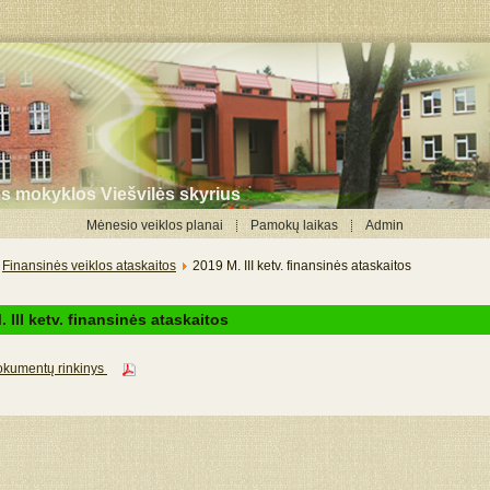
ės mokyklos Viešvilės skyrius
Mėnesio veiklos planai
Pamokų laikas
Admin
Finansinės veiklos ataskaitos
2019 M. III ketv. finansinės ataskaitos
 III ketv. finansinės ataskaitos
okumentų rinkinys