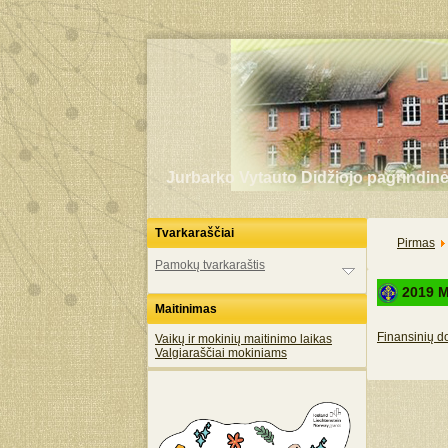
Jurbarko Vytauto Didžiojo pagrindin
Tvarkaraščiai
Pirmas
Pamokų tvarkaraštis
2019 M.
Maitinimas
Finansinių d
Vaikų ir mokinių maitinimo laikas
Valgiaraščiai mokiniams