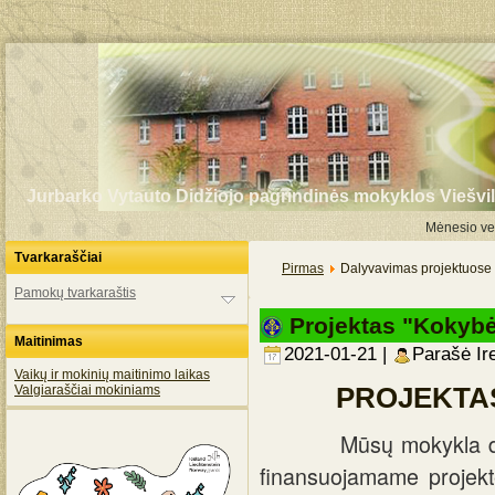
Jurbarko Vytauto Didžiojo pagrindinės mokyklos Viešvil
Mėnesio vei
Tvarkaraščiai
Pirmas
Dalyvavimas projektuose
Pamokų tvarkaraštis
Projektas "Kokybė
Maitinimas
2021-01-21 |
Parašė Ir
Vaikų ir mokinių maitinimo laikas
Valgiaraščiai mokiniams
PROJEKTAS
Mūsų mokykla dalyva
finansuojamame projekt