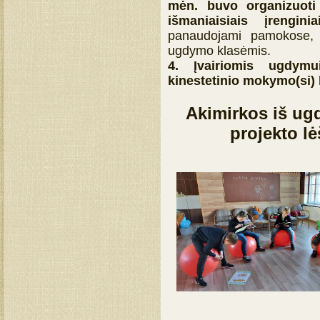
mėn. buvo organizuoti
išmaniaisiais įrengi
panaudojami pamokose, d
ugdymo klasėmis.
4. Įvairiomis ugdymu
kinestetinio mokymo(si) 
Akimirkos iš ug
projekto l