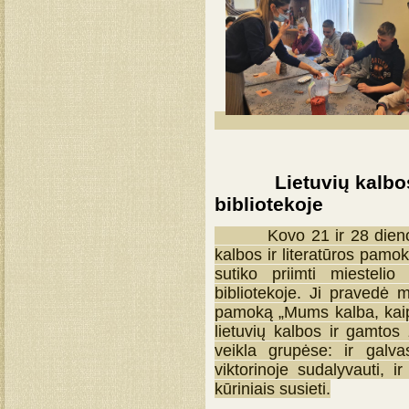
Lietuvių kalbos ir
bibliotekoje
Kovo 21 ir 28 dienomis s
kalbos ir literatūros pamok
sutiko priimti miestelio 
bibliotekoje. Ji pravedė 
pamoką „Mums kalba, kaip
lietuvių kalbos ir gamtos 
veikla grupėse: ir galva
viktorinoje sudalyvauti, i
kūriniais susieti.