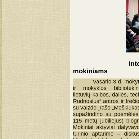
Integruota p
mokiniams
Vasario 3 d. mokytojos
ir mokyklos bibliotek
lietuvių kalbos, dailės, t
Rudnosius“ antros ir treč
su vaizdo įrašo „Meškiukas
supažindino su poemėlės 
115 metų jubiliejus) biog
Mokiniai aktyviai dalyvavo
turinio aptarime – disku