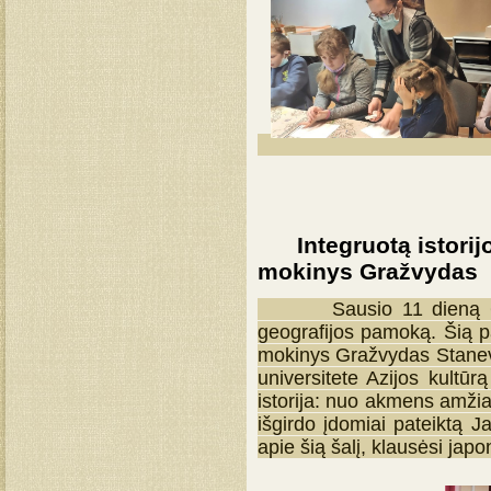
Integruotą istorijo
mokinys Gražvydas
Sausio 11 dieną 6–8 kla
geografijos pamoką. Šią
mokinys Gražvydas Stanevič
universitete Azijos kultū
istorija: nuo akmens amži
išgirdo įdomiai pateiktą Ja
apie šią šalį, klausėsi jap