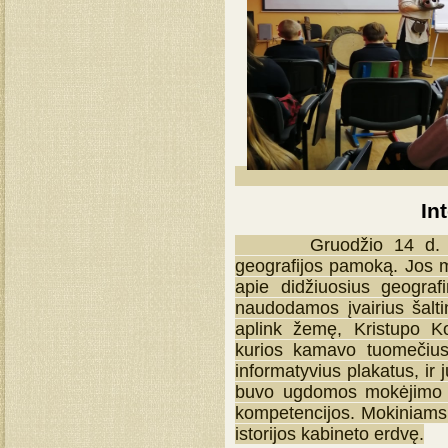
Integruota ist
Gruodžio 14 d. 6 klasė
geografijos pamoką. Jos me
apie didžiuosius geograf
naudodamos įvairius šaltin
aplink žemę, Kristupo K
kurios kamavo tuomečius 
informatyvius plakatus, ir
buvo ugdomos mokėjimo m
kompetencijos. Mokiniams 
istorijos kabineto erdvę.