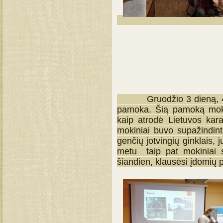
Netradicinė
Gruodžio 3 dieną, 4–8 k
pamoka. Šią pamoką moks
kaip atrodė Lietuvos kar
mokiniai buvo supažindint
genčių jotvingių ginklais,
metu taip pat mokiniai s
šiandien, klausėsi įdomių