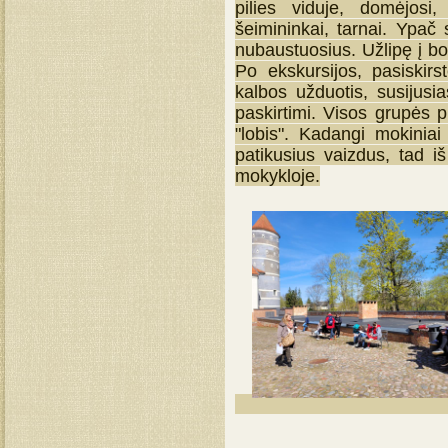
pilies viduje, domėjos
šeimininkai, tarnai. Ypač
nubaustuosius. Užlipę į bo
Po ekskursijos, pasiskirst
kalbos užduotis, susijusia
paskirtimi. Visos grupės p
"lobis". Kadangi mokiniai 
patikusius vaizdus, tad 
mokykloje.