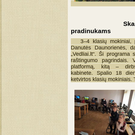
Skaitmeninio
pradinukams
3–4 klasių mokiniai, pa
Danutės Daunorienės, da
„Vedliai.lt“. Ši programa 
raštingumo pagrindais.
platformą, kitą – dirb
kabinete. Spalio 18 die
ketvirtos klasių mokiniais