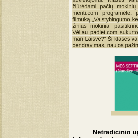
žiūrėdami pačių mokinių
menti.com programėle, p
filmuką „Valstybingumo ke
žinias mokiniai pasitikr
Vėliau padlet.com sukurto
man Laisvė?“ Ši klasės vala
bendravimas, naujos pažint
Netradicinio ugdy