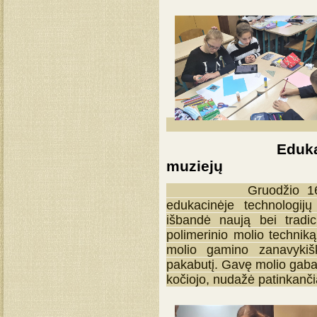
Edukacinė prad
muziejų
Gruodžio 16 dieną 
edukacinėje technologij
išbandė naują bei tradic
polimerinio molio technik
molio gamino zanavykišk
pakabutį. Gavę molio gabal
kočiojo, nudažė patinkanč