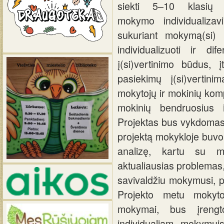
siekti 5–10 klasių 
mokymo individualizavi
sukuriant mokymą(si) s
individualizuoti ir dif
į(si)vertinimo būdus, 
pasiekimų į(si)vertin
mokytojų ir mokinių komp
mokinių bendruosius 
Projektas bus vykdomas 
projektą mokykloje buvo 
analizę, kartu su mo
aktualiausias problemas
savivaldžiu mokymusi, p
Projekto metu mokyt
mokymai, bus įrengt
individualiam mokymui