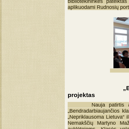
bibliotekininkės pateikt
aplikuodami Rudnosių port
„Bendradarbi
projektas
Nauja patirtis artėj
„Bendradarbiaujančios kla
„Nepriklausoma Lietuva“ il
Nemakščių Martyno Mažv
auklėtojoms. Klasės val