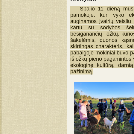
Spalio 11 dieną mūsų m
pamokoje, kuri vyko ek
auginamos įvairių veislių
kartu su sodybos šeim
besiganančių ožkų, kurios
šakelėmis, duonos kąsne
skirtingas charakteris, k
pabaigoje mokiniai buvo pav
iš ožkų pieno pagamintos 
ekologinę kultūrą, darn
pažinimą.