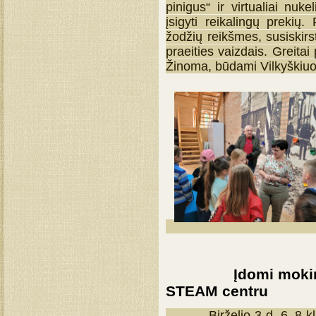
pinigus“ ir virtualiai nuk
įsigyti reikalingų prekių
žodžių reikšmes, susiskirs
praeities vaizdais. Greita
Žinoma, būdami Vilkyškiuo
Įdomi mokinių pa
STEAM centru
Birželio 3 d. 6–8 klasi