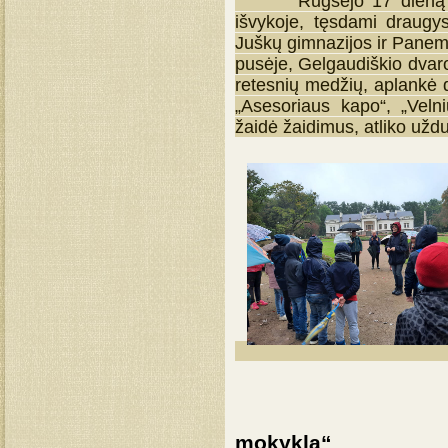
Rugsėjo 17 dieną pradi
išvykoje, tęsdami draugy
Juškų gimnazijos ir Panem
pusėje, Gelgaudiškio dvar
retesnių medžių, aplankė d
„Asesoriaus kapo“, „Veln
žaidė žaidimus, atliko uždu
Edukacinė 
mokykla“