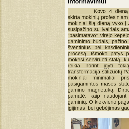
informavimui
Kovo 4 dieną mokykl
skirta mokinių profesiniam 
mokiniai šią dieną vyko į 
susipažino su įvairiais a
"pasimatavo" virėjo-kepėjo
gaminimo būdais, pažino Ju
šventinius bei kasdienin
procesą. Išmoko patys pa
mokėsi serviruoti stalą, ku
reikia norint įgyti toki
transformacija stilizuotų 
mokiniai minimaliai pri
pasigamintos masės statė
gamino magnetuką. Dirbdam
pamatė, kaip naudojant 
gaminių. O kiekvieno pagam
įgijimas bei gebėjimas gauta