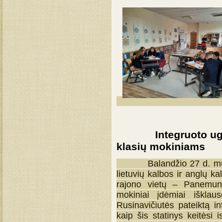
Integruoto ugdym
klasių mokiniams
Balandžio 27 d. mūsų mo
lietuvių kalbos ir anglų k
rajono vietų – Panemunės
mokiniai įdėmiai iškla
Rusinavičiutės pateiktą in
kaip šis statinys keitėsi 