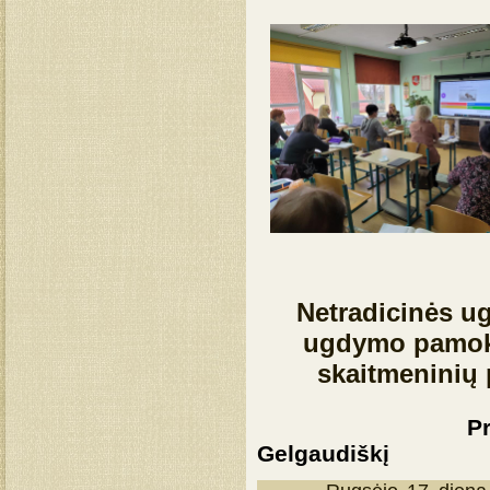
Netradicinės u
ugdymo pamoko
skaitmeninių 
Pradinukų pa
Gelgaudiškį