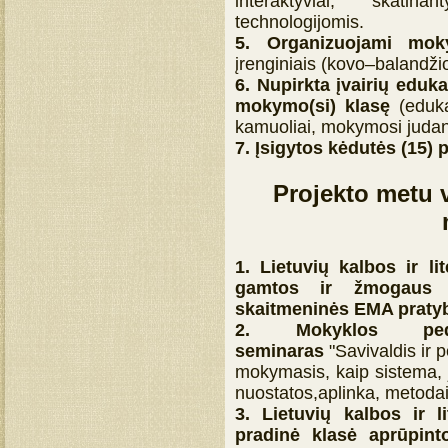
interaktyviai, skatin
technologijomis.
5. Organizuojami m
įrenginiais (kovo–balandži
6. Nupirkta įvairių eduka
mokymo(si) klasę
(eduka
kamuoliai, mokymosi judan
7. Įsigytos kėdutės (15)
Projekto metu 
1. Lietuvių kalbos ir l
gamtos ir žmogaus 
skaitmeninės EMA praty
2.
Mokyklos ped
seminaras
"Savivaldis ir 
mokymasis, kaip sistema, j
nuostatos,aplinka, metodai
3. Lietuvių kalbos ir l
pradinė klasė aprūpint