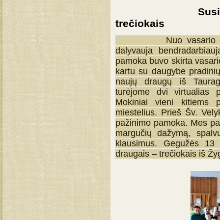
Susitikimas s
trečiokais
Nuo vasario mėnesio
dalyvauja bendradarbiauj
pamoka buvo skirta vasari
kartu su daugybe pradinių
naujų draugų iš Taurag
turėjome dvi virtualias 
Mokiniai vieni kitiems 
miestelius. Prieš Šv. Vely
pažinimo pamoka. Mes pap
margučių dažymą, spalvų
klausimus. Gegužės 13 
draugais – trečiokais iš Žy