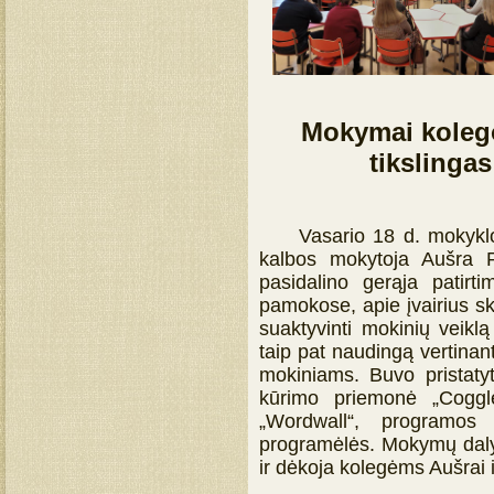
Mokymai koleg
tikslinga
Vasario 18 d. mokyklos b
kalbos mokytoja Aušra R
pasidalino gerąja patirt
pamokose, apie įvairius s
suaktyvinti mokinių veik
taip pat naudingą vertinant
mokiniams. Buvo pristatyt
kūrimo priemonė „Coggle.
„Wordwall“, programos
programėlės. Mokymų daly
ir dėkoja kolegėms Aušrai i