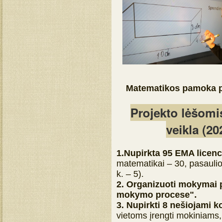
Matematikos pamoka p
Projekto lėšomi
veikla (2
1.
Nupirkta 95 EMA licen
matematikai – 30, pasaulio
k. – 5).
2.
Organizuoti mokymai 
mokymo procese".
3. Nupirkti 8 nešiojami 
vietoms įrengti mokiniams,