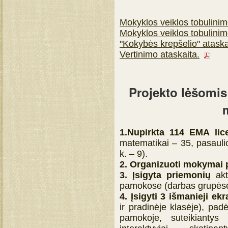
Mokyklos veiklos tobulinim
Mokyklos veiklos tobulini
"Kokybės krepšelio" ataskai
Vertinimo ataskaita.
Projekto lėšomis
1.
Nupirkta 114 EMA lic
matematikai – 35, pasauli
k. – 9).
2.
Organizuoti mokymai
3. Įsigyta priemonių
ak
pamokose (darbas grupėse, 
4. Įsigyti 3 išmanieji ek
ir pradinėje klasėje), pad
pamokoje, suteikiantys