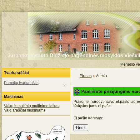
Jurbarko Vytauto Didžiojo pagrindinės mokyklos Viešvil
Mėnesio vei
Tvarkaraščiai
Pirmas
Admin
Pamokų tvarkaraštis
Pamiršote prisijungimo var
Maitinimas
Prašome nurodyti savo el.pašto adres
Vaikų ir mokinių maitinimo laikas
išsiųstas jums el.paštu.
Valgiaraščiai mokiniams
El.pašto adresas:
Gerai